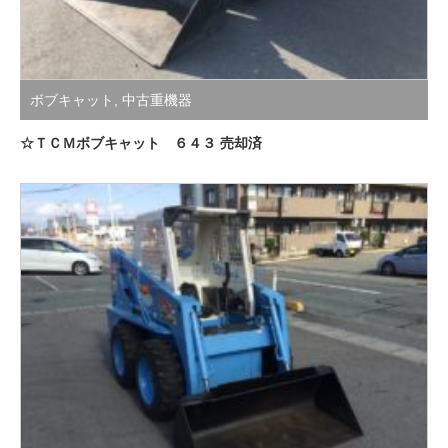
ボブキャット
,
中古重機器
☆ＴＣＭボブキャット ６４３ 売却済