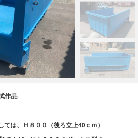
試作品
しては、Ｈ８００（後ろ立上40ｃｍ）