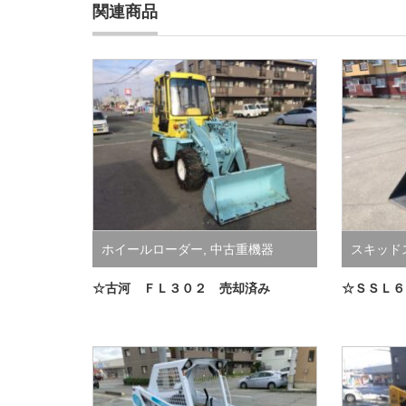
関連商品
ホイールローダー
,
中古重機器
スキッド
器
☆古河 ＦＬ３０２ 売却済み
☆ＳＳＬ６