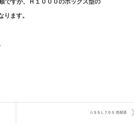
種類ですが、Ｈ１０００のボックス型の
なります。
。
☆ＳＳＬ７０５ 売却済